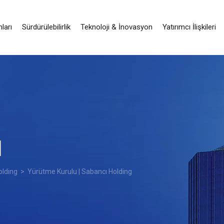
nları
Sürdürülebilirlik
Teknoloji & İnovasyon
Yatırımcı İlişkileri
u
olding
> Yürütme Kurulu | Sabancı Holding