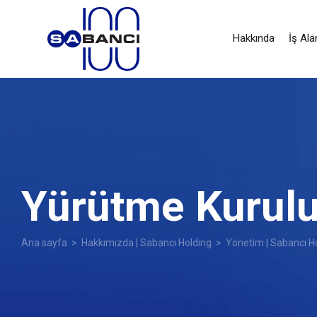
Hakkında
İş Ala
Yürütme Kurul
Ana sayfa
>
Hakkımızda | Sabancı Holding
>
Yönetim | Sabancı H