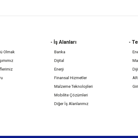
- İş Alanları
- T
ncü Olmak
Banka
Ene
aşımımız
Dijital
Mal
flerimiz
Enerji
Dij
ru
Finansal Hizmetler
AR
Malzeme Teknolojileri
Gir
Mobilite Çözümleri
Diğer İş Alanlarımız